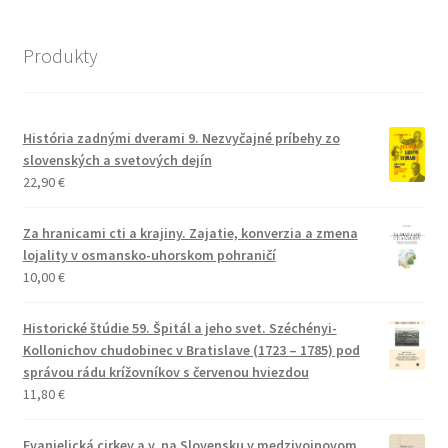
Produkty
História zadnými dverami 9. Nezvyčajné príbehy zo
slovenských a svetových dejín
22,90
€
Za hranicami cti a krajiny. Zajatie, konverzia a zmena
lojality v osmansko-uhorskom pohraničí
10,00
€
Historické štúdie 59. Špitál a jeho svet. Széchényi-
Kollonichov chudobinec v Bratislave (1723 – 1785) pod
správou rádu krížovníkov s červenou hviezdou
11,80
€
Evanjelická cirkev a.v. na Slovensku v medzivojnovom