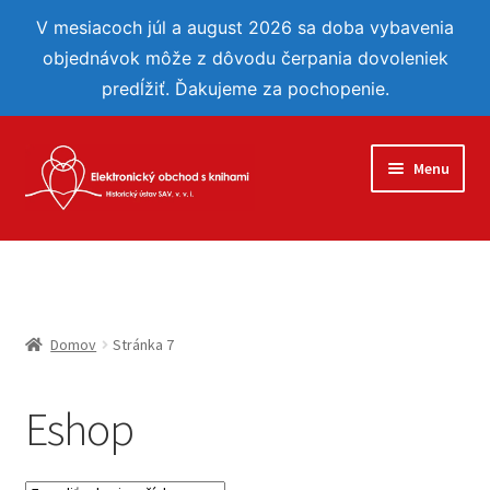
V mesiacoch júl a august 2026 sa doba vybavenia
objednávok môže z dôvodu čerpania dovoleniek
predĺžiť. Ďakujeme za pochopenie.
Preskočiť
Preskočiť
Menu
na
na
navigáciu
obsah
Eshop
Reflexie
Domov
Stránka 7
Môj účet
Eshop
Obľúbené
Objednávka