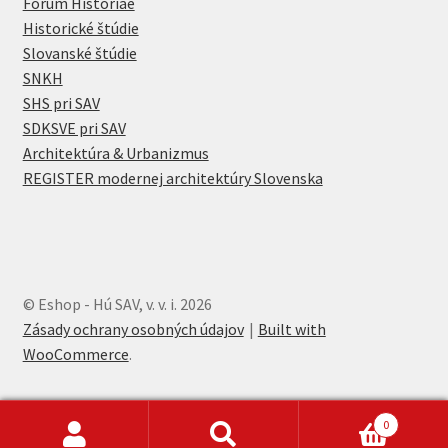
Forum Historiae
Historické štúdie
Slovanské štúdie
SNKH
SHS pri SAV
SDKSVE pri SAV
Architektúra & Urbanizmus
REGISTER modernej architektúry Slovenska
© Eshop - Hú SAV, v. v. i. 2026
Zásady ochrany osobných údajov
Built with
WooCommerce
.
0
Hľadať:
Vyhľadávanie