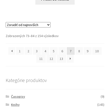
Zoradené
Zobrazených 73–84 z 154 výsledkov
podľa
najnovších
1
2
3
4
5
6
7
8
9
10
11
12
13
Kategórie produktov
Časopisy
(9)
Knihy
(145)