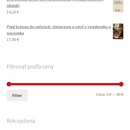
období
14,20
€
Pred bránou do večnosti. Umieranie a smrť v stredoveku a
novoveku
17,90
€
Filtrovať podľa ceny
Min
Max
Cena:
0 €
—
40 €
Filter
cen
cen
Rok vydania