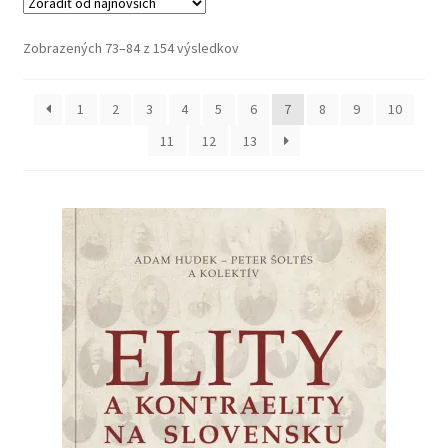
Košík
Zoradené
Zobrazených 73–84 z 154 výsledkov
podľa
najnovších
1
2
3
4
5
6
7
8
9
10
11
12
13