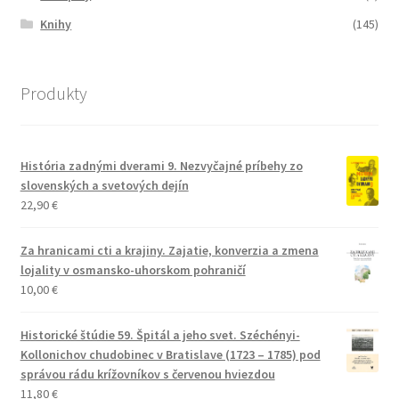
Knihy
(145)
Produkty
História zadnými dverami 9. Nezvyčajné príbehy zo
slovenských a svetových dejín
22,90
€
Za hranicami cti a krajiny. Zajatie, konverzia a zmena
lojality v osmansko-uhorskom pohraničí
10,00
€
Historické štúdie 59. Špitál a jeho svet. Széchényi-
Kollonichov chudobinec v Bratislave (1723 – 1785) pod
správou rádu krížovníkov s červenou hviezdou
11,80
€