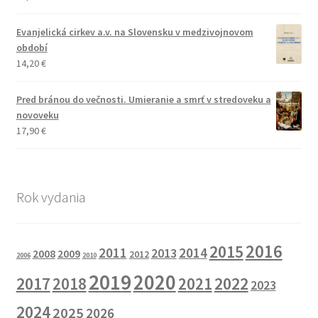
Evanjelická cirkev a.v. na Slovensku v medzivojnovom
období
14,20
€
Pred bránou do večnosti. Umieranie a smrť v stredoveku a
novoveku
17,90
€
Rok vydania
2016
2015
2011
2014
2013
2008
2009
2012
2006
2010
2019
2020
2017
2022
2018
2021
2023
2024
2025
2026