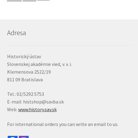
Adresa
Historický ústav
Slovenskej akadémie vied, v. v. i.
Klemensova 2522/19
811 09 Bratislava
Tel.: 02/5292 5753
E-mail: histshop@savba.sk
Web:
www.history.sav.sk
For international orders you can write an email to us.