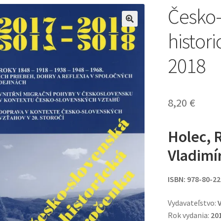
Česko-
🔍
histor
2018
8,20
€
Holec, 
Vladimí
ISBN: 978-80-2
Vydavateľstvo:
Rok vydania:
20