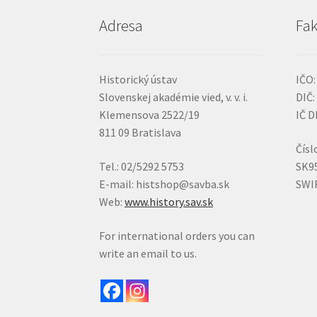
Adresa
Fak
Historický ústav
IČO:
Slovenskej akadémie vied, v. v. i.
DIČ:
Klemensova 2522/19
IČ D
811 09 Bratislava
Čísl
Tel.: 02/5292 5753
SK9
E-mail: histshop@savba.sk
SWI
Web:
www.history.sav.sk
For international orders you can
write an email to us.