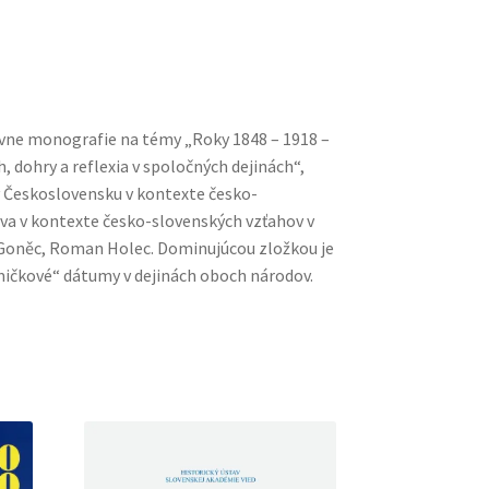
tívne monografie na témy „Roky 1848 – 1918 –
h, dohry a reflexia v spoločných dejinách“,
 Československu v kontexte česko-
va v kontexte česko-slovenských vzťahov v
ír Goněc, Roman Holec. Dominujúcou zložkou je
smičkové“ dátumy v dejinách oboch národov.