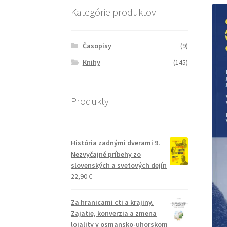
Kategórie produktov
Časopisy
(9)
Knihy
(145)
Produkty
História zadnými dverami 9.
Nezvyčajné príbehy zo
slovenských a svetových dejín
22,90
€
Za hranicami cti a krajiny.
Zajatie, konverzia a zmena
lojality v osmansko-uhorskom