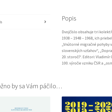
Popis
is
Dvojčíslo obsahuje tri kolek
1938 – 1948 – 1968, ich priebe
„Vnútorné migračné pohyby v
slovenských vzťahov“, „Dopra
20. storočí“. Editori: Vladim
100. výročie vzniku ČSR a „o
žno by sa Vám páčilo…