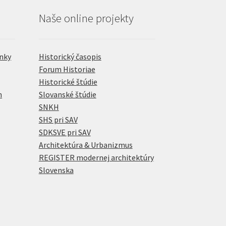
Naše online projekty
nky
Historický časopis
Forum Historiae
Historické štúdie
h
Slovanské štúdie
SNKH
SHS pri SAV
SDKSVE pri SAV
Architektúra & Urbanizmus
REGISTER modernej architektúry
Slovenska