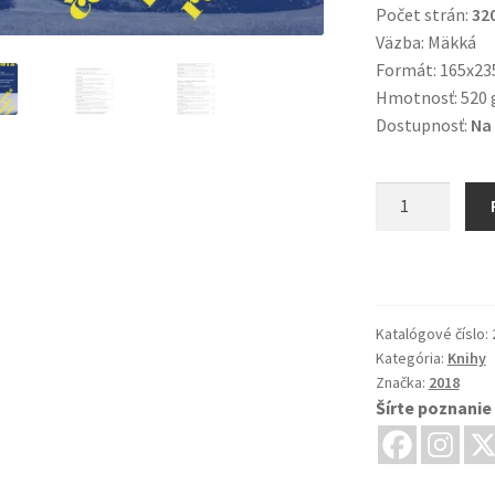
Počet strán:
32
Väzba: Mäkká
Formát: 165x2
Hmotnosť: 520 
Dostupnosť:
Na 
množstvo
Česko-
slovenská
historická
ročenka
2017
Katalógové číslo:
Kategória:
Knihy
-
Značka:
2018
2018
Šírte poznanie