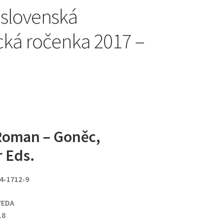
slovenská
ická ročenka 2017 –
Roman – Goněc,
r Eds.
24-1712-9
VEDA
18