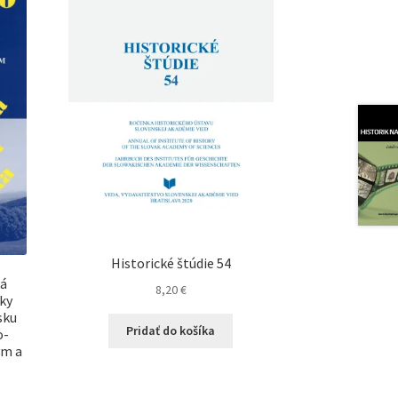
Historické štúdie 54
ká
8,20
€
ky
sku
Pridať do košíka
o-
ým a