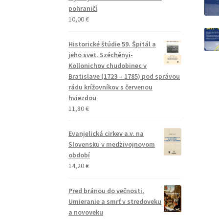
pohraničí
10,00
€
Historické štúdie 59. Špitál a
jeho svet. Széchényi-
Kollonichov chudobinec v
Bratislave (1723 – 1785) pod správou
rádu krížovníkov s červenou
hviezdou
11,80
€
Evanjelická cirkev a.v. na
Slovensku v medzivojnovom
období
14,20
€
Pred bránou do večnosti.
Umieranie a smrť v stredoveku
a novoveku