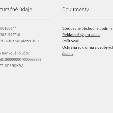
turačné údaje
Dokumenty
 00166944
Všeobecné obchodné podmie
 2021344710
Reklamačný poriadok
PH: Nie sme platci DPH
Poštovné
Ochrana súkromia a osobnýc
o bankového účtu:
údajov
581800000007000666269
FT: SPSRSKBA