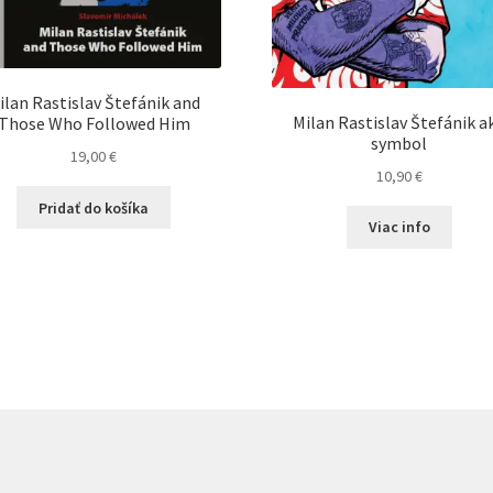
ilan Rastislav Štefánik and
Milan Rastislav Štefánik a
Those Who Followed Him
symbol
19,00
€
10,90
€
Pridať do košíka
Viac info