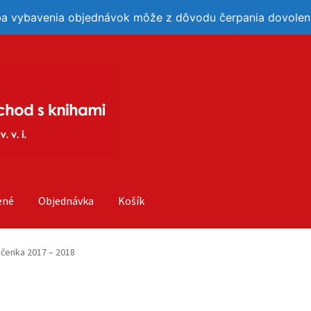
ba vybavenia objednávok môže z dôvodu čerpania dovoleni
ené
Objednávka
Košík
očenka 2017 – 2018