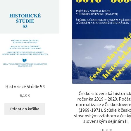
Historické štúdie 53
Česko-slovenská historic
6,10
€
ročenka 2019 – 2020. Počát
normalizace v Českosloven
Pridať do košíka
(1969-1971). Štúdie k česk
slovenským vzťahom a česk
slovenským dejinám II.
10,20
€