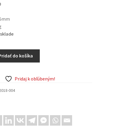
0
35mm
g
sklade
Pridať do košíka
Pridaj k obľúbeným!
2018-004