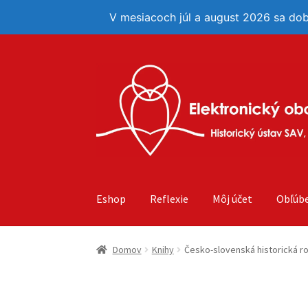
V mesiacoch júl a august 2026 sa do
Preskočiť
Preskočiť
na
na
navigáciu
obsah
Eshop
Reflexie
Môj účet
Obľúb
Domov
Knihy
Česko-slovenská historická r