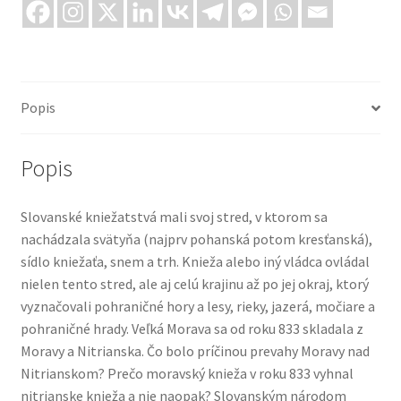
Popis
Popis
Slovanské kniežatstvá mali svoj stred, v ktorom sa
nachádzala svätyňa (najprv pohanská potom kresťanská),
sídlo kniežaťa, snem a trh. Knieža alebo iný vládca ovládal
nielen tento stred, ale aj celú krajinu až po jej okraj, ktorý
vyznačovali pohraničné hory a lesy, rieky, jazerá, močiare a
pohraničné hrady. Veľká Morava sa od roku 833 skladala z
Moravy a Nitrianska. Čo bolo príčinou prevahy Moravy nad
Nitrianskom? Prečo moravský knieža v roku 833 vyhnal
nitrianske knieža a nie naopak? Slovanským národom