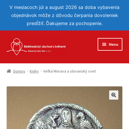
V mesiacoch júl a august 2026 sa doba vybavenia
objednávok môže z dôvodu čerpania dovoleniek
predĺžiť. Ďakujeme za pochopenie.
Preskočiť
Preskočiť
Menu
na
na
navigáciu
obsah
Eshop
Domov
Knihy
Veľká Morava a slovanský svet
Reflexie
Môj účet
🔍
Obľúbené
Objednávka