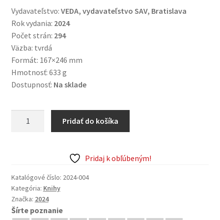
Vydavateľstvo:
VEDA, vydavateľstvo SAV, Bratislava
Rok vydania:
2024
Počet strán:
294
Väzba: tvrdá
Formát: 167×246 mm
Hmotnosť: 633 g
Dostupnosť:
Na sklade
množstvo
Pridať do košíka
Veľká
Morava
a
Pridaj k obľúbeným!
slovanský
svet
Katalógové číslo:
2024-004
Kategória:
Knihy
Značka:
2024
Šírte poznanie