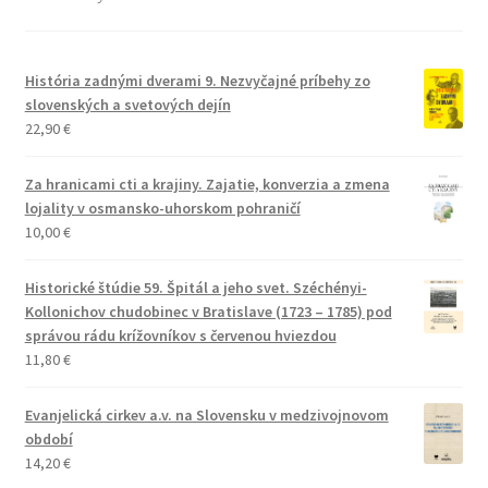
História zadnými dverami 9. Nezvyčajné príbehy zo
slovenských a svetových dejín
22,90
€
Za hranicami cti a krajiny. Zajatie, konverzia a zmena
lojality v osmansko-uhorskom pohraničí
10,00
€
Historické štúdie 59. Špitál a jeho svet. Széchényi-
Kollonichov chudobinec v Bratislave (1723 – 1785) pod
správou rádu krížovníkov s červenou hviezdou
11,80
€
Evanjelická cirkev a.v. na Slovensku v medzivojnovom
období
14,20
€