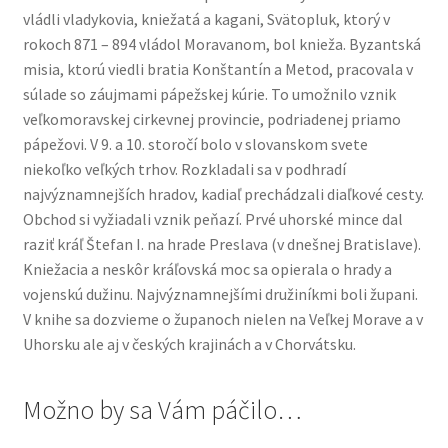
vládli vladykovia, kniežatá a kagani, Svätopluk, ktorý v
rokoch 871 – 894 vládol Moravanom, bol knieža. Byzantská
misia, ktorú viedli bratia Konštantín a Metod, pracovala v
súlade so záujmami pápežskej kúrie. To umožnilo vznik
veľkomoravskej cirkevnej provincie, podriadenej priamo
pápežovi. V 9. a 10. storočí bolo v slovanskom svete
niekoľko veľkých trhov. Rozkladali sa v podhradí
najvýznamnejších hradov, kadiaľ prechádzali diaľkové cesty.
Obchod si vyžiadali vznik peňazí. Prvé uhorské mince dal
raziť kráľ Štefan I. na hrade Preslava (v dnešnej Bratislave).
Kniežacia a neskôr kráľovská moc sa opierala o hrady a
vojenskú dužinu. Najvýznamnejšími družiníkmi boli župani.
V knihe sa dozvieme o županoch nielen na Veľkej Morave a v
Uhorsku ale aj v českých krajinách a v Chorvátsku.
Možno by sa Vám páčilo…