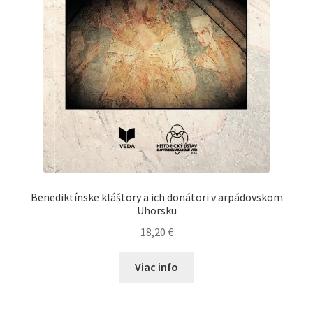
Benediktínske kláštory a ich donátori v arpádovskom
Uhorsku
18,20
€
Viac info