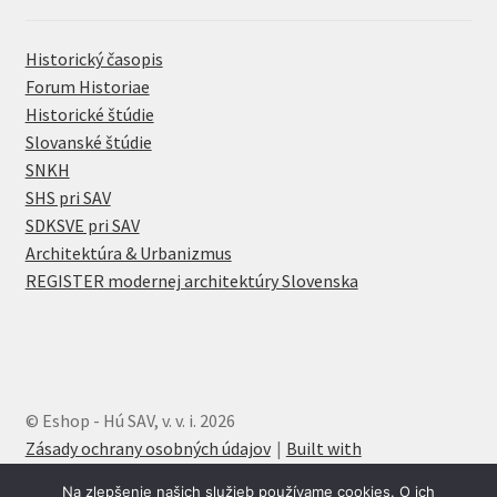
Historický časopis
Forum Historiae
Historické štúdie
Slovanské štúdie
SNKH
SHS pri SAV
SDKSVE pri SAV
Architektúra & Urbanizmus
REGISTER modernej architektúry Slovenska
© Eshop - Hú SAV, v. v. i. 2026
Zásady ochrany osobných údajov
Built with
WooCommerce
.
Na zlepšenie našich služieb používame cookies. O ich