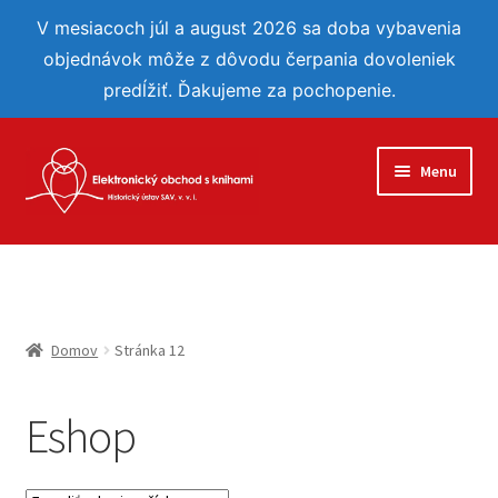
V mesiacoch júl a august 2026 sa doba vybavenia
objednávok môže z dôvodu čerpania dovoleniek
predĺžiť. Ďakujeme za pochopenie.
Preskočiť
Preskočiť
Menu
na
na
navigáciu
obsah
Eshop
Reflexie
Domov
Stránka 12
Môj účet
Eshop
Obľúbené
Objednávka