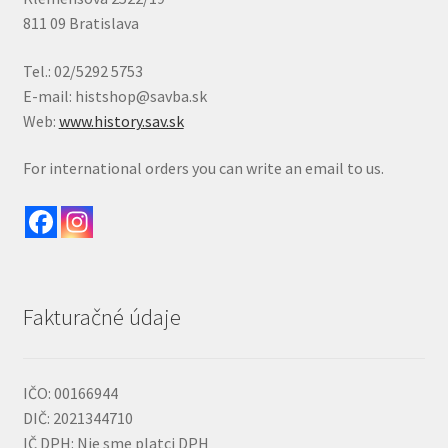
811 09 Bratislava
Tel.: 02/5292 5753
E-mail: histshop@savba.sk
Web:
www.history.sav.sk
For international orders you can write an email to us.
Fakturačné údaje
IČO: 00166944
DIČ: 2021344710
IČ DPH: Nie sme platci DPH