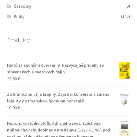
Časopisy
(9)
Knihy
(145)
Produkty
História zadnými dverami 9. Nezvyčajné príbehy zo
slovenských a svetových dejín
22,90
€
Za hranicami cti a krajiny. Zajatie, konverzia a zmena
lojality v osmansko-uhorskom pohraničí
10,00
€
Historické štúdie 59. Špitál a jeho svet. Széchényi-
Kollonichov chudobinec v Bratislave (1723 – 1785) pod
správou rádu krížovníkov s červenou hviezdou