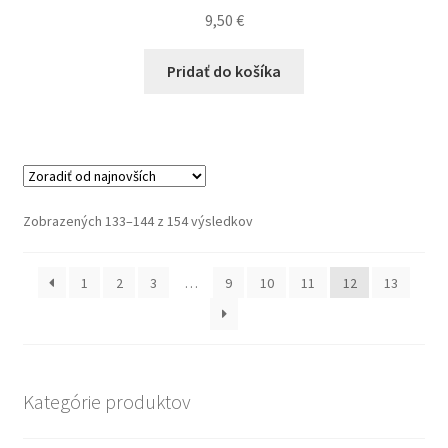
9,50
€
Pridať do košíka
Zoradené
Zobrazených 133–144 z 154 výsledkov
podľa
najnovších
1
2
3
…
9
10
11
12
13
Kategórie produktov