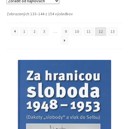
Košík
Zoradené
Zobrazených 133–144 z 154 výsledkov
podľa
najnovších
1
2
3
…
9
10
11
12
13