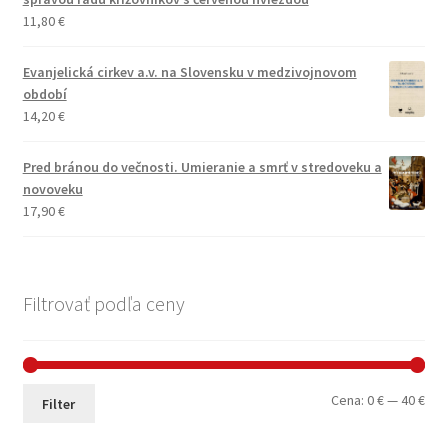
11,80
€
Evanjelická cirkev a.v. na Slovensku v medzivojnovom
období
14,20
€
Pred bránou do večnosti. Umieranie a smrť v stredoveku a
novoveku
17,90
€
Filtrovať podľa ceny
Min
Max
Cena:
0 €
—
40 €
Filter
cen
cen