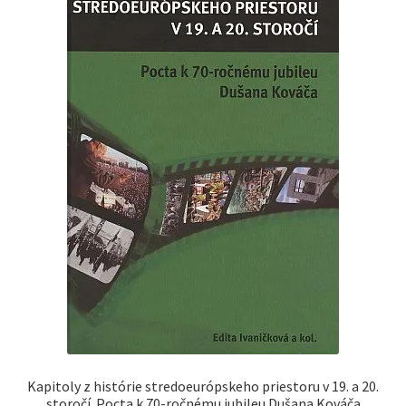
Kapitoly z histórie stredoeurópskeho priestoru v 19. a 20.
storočí. Pocta k 70-ročnému jubileu Dušana Kováča