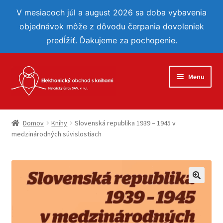
V mesiacoch júl a august 2026 sa doba vybavenia
objednávok môže z dôvodu čerpania dovoleniek
predĺžiť. Ďakujeme za pochopenie.
Preskočiť
Preskočiť
Menu
na
na
navigáciu
obsah
Eshop
Domov
Knihy
Slovenská republika 1939 – 1945 v
medzinárodných súvislostiach
Reflexie
Môj účet
Obľúbené
🔍
Objednávka