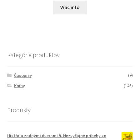
Viac info
Kategórie produktov
Časopisy
(9)
Knihy
(145)
Produkty
História zadnými dverami 9. Nezvyčajné príbehy zo