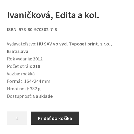
Ivaničková, Edita a kol.
ISBN: 978-80-970302-7-8
Vydavateľstvo:
HÚ SAV vo vyd. Typoset print, s.r.o.,
Bratislava
Rok vydania:
2012
Počet strán:
218
Väzba: mäkká
Formát: 164×244 mm
Hmotnosť: 382 g
Dostupnosť:
Na sklade
množstvo
Pridať do košíka
Slovenská
republika