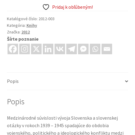
1939
Pridaj k obľúbeným!
-
1945
Katalógové číslo:
2012-003
Kategória:
Knihy
v
Značka:
2012
medzinárodných
Šírte poznanie
súvislostiach
Popis
Popis
Medzinárodné súvislosti vývoja Slovenska a slovenskej
otázky v rokoch 1939 – 1945 spadajúce do obdobia
vojenského, politického a ideologického konfliktu medzi