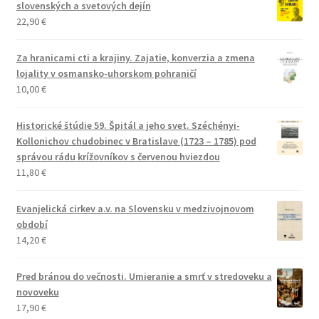
slovenských a svetových dejín
22,90
€
Za hranicami cti a krajiny. Zajatie, konverzia a zmena
lojality v osmansko-uhorskom pohraničí
10,00
€
Historické štúdie 59. Špitál a jeho svet. Széchényi-
Kollonichov chudobinec v Bratislave (1723 – 1785) pod
správou rádu krížovníkov s červenou hviezdou
11,80
€
Evanjelická cirkev a.v. na Slovensku v medzivojnovom
období
14,20
€
Pred bránou do večnosti. Umieranie a smrť v stredoveku a
novoveku
17,90
€