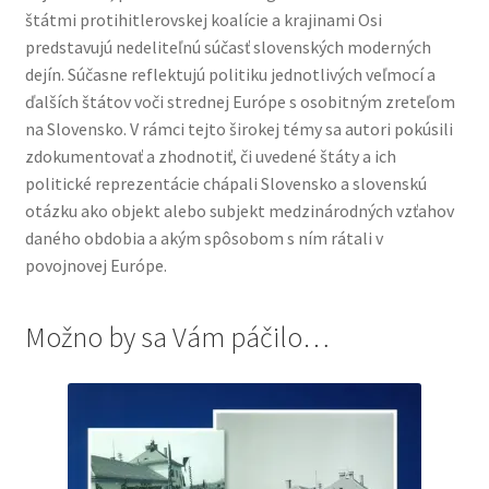
štátmi protihitlerovskej koalície a krajinami Osi
predstavujú nedeliteľnú súčasť slovenských moderných
dejín. Súčasne reflektujú politiku jednotlivých veľmocí a
ďalších štátov voči strednej Európe s osobitným zreteľom
na Slovensko. V rámci tejto širokej témy sa autori pokúsili
zdokumentovať a zhodnotiť, či uvedené štáty a ich
politické reprezentácie chápali Slovensko a slovenskú
otázku ako objekt alebo subjekt medzinárodných vzťahov
daného obdobia a akým spôsobom s ním rátali v
povojnovej Európe.
Možno by sa Vám páčilo…