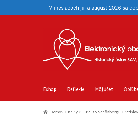
V mesiacoch júl a august 2026 sa do
Preskočiť
Preskočiť
na
na
navigáciu
obsah
Eshop
Reflexie
Môj účet
Obľúb
Domov
Knihy
Juraj zo Schönbergu. Bratislav