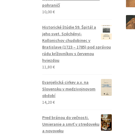
pohraničí
10,00
€
Historické štúdie 59. Špitál a
jeho svet. Széchényi-
Kollonichov chudobinec v
Bratislave (1723 – 1785) pod správou
rádu krížovníkov s červenou
hviezdou
11,80
€
Evanjelická cirkev a.v. na
Slovensku v medzivojnovom
období
14,20
€
Pred bránou do večnosti.
Umieranie a smrť v stredoveku
a novoveku