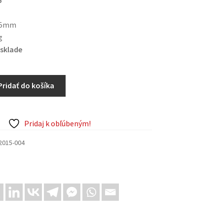
45mm
g
sklade
Pridať do košíka
Pridaj k obľúbeným!
2015-004