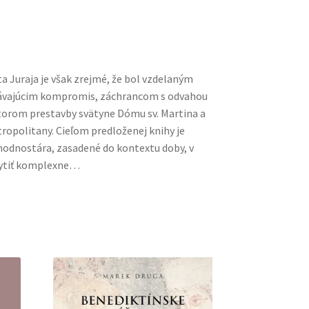
a Juraja je však zrejmé, že bol vzdelaným
vajúcim kompromis, záchrancom s odvahou
torom prestavby svätyne Dómu sv. Martina a
tropolitany. Cieľom predloženej knihy je
 hodnostára, zasadené do kontextu doby, v
chytiť komplexne…