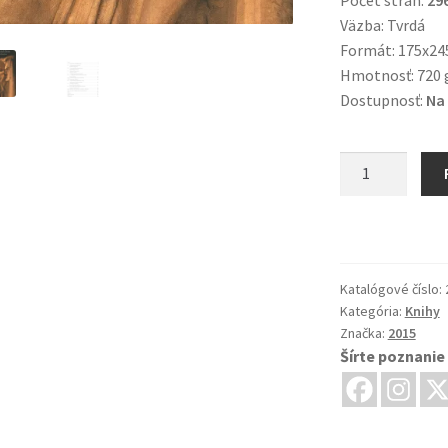
Väzba: Tvrdá
Formát: 175x2
Hmotnosť: 720 
Dostupnosť:
Na 
množstvo
Juraj
zo
Schönbergu.
Bratislavský
prepošt
Katalógové číslo:
Kategória:
Knihy
v
Značka:
2015
službách
Šírte poznanie
cisára
a
kráľa