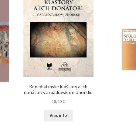
Benediktínske kláštory a ich
donátori v arpádovskom Uhorsku
18,20
€
Viac info