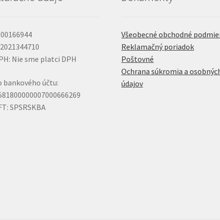
 00166944
Všeobecné obchodné podmie
 2021344710
Reklamačný poriadok
PH: Nie sme platci DPH
Poštovné
Ochrana súkromia a osobnýc
o bankového účtu:
údajov
581800000007000666269
FT: SPSRSKBA