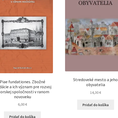
Stredoveké mesto a jeho
Piae fundationes. Zbožné
obyvatelia
dácie a ich význam pre rozvoj
orskej spoločnosti v ranom
14,30
€
novoveku
6,00
€
Pridať do košíka
Pridať do košíka