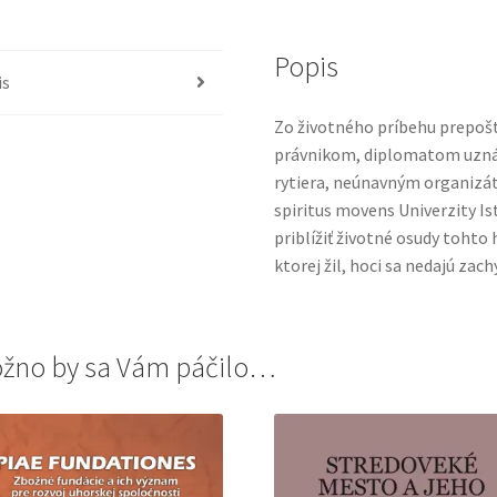
Popis
is
Zo životného príbehu prepošt
právnikom, diplomatom uzná
rytiera, neúnavným organizá
spiritus movens Univerzity Is
priblížiť životné osudy tohto
ktorej žil, hoci sa nedajú za
žno by sa Vám páčilo…