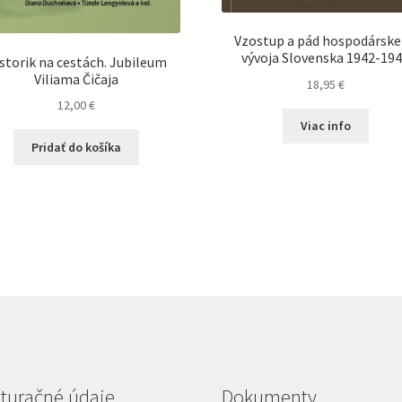
Vzostup a pád hospodársk
vývoja Slovenska 1942-19
storik na cestách. Jubileum
Viliama Čičaja
18,95
€
12,00
€
Viac info
Pridať do košíka
turačné údaje
Dokumenty