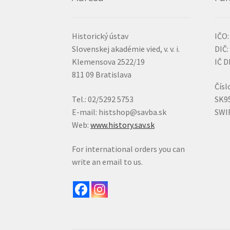
Historický ústav
IČO:
Slovenskej akadémie vied, v. v. i.
DIČ:
Klemensova 2522/19
IČ D
811 09 Bratislava
Čísl
Tel.: 02/5292 5753
SK9
E-mail: histshop@savba.sk
SWI
Web:
www.history.sav.sk
For international orders you can
write an email to us.