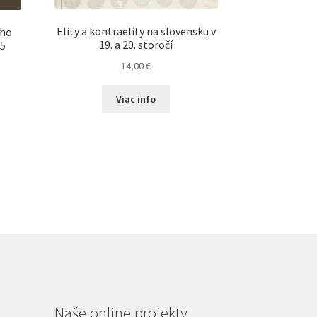
Elity a kontraelity na slovensku v
eho
19. a 20. storočí
45
14,00
€
Viac info
Naše online projekty