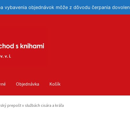
ba vybavenia objednávok môže z dôvodu čerpania dovoleni
ené
Objednávka
Košík
ský prepošt v službách cisára a kráľa