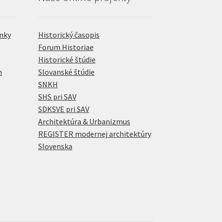
nky
Historický časopis
Forum Historiae
Historické štúdie
h
Slovanské štúdie
SNKH
SHS pri SAV
SDKSVE pri SAV
Architektúra & Urbanizmus
REGISTER modernej architektúry
Slovenska