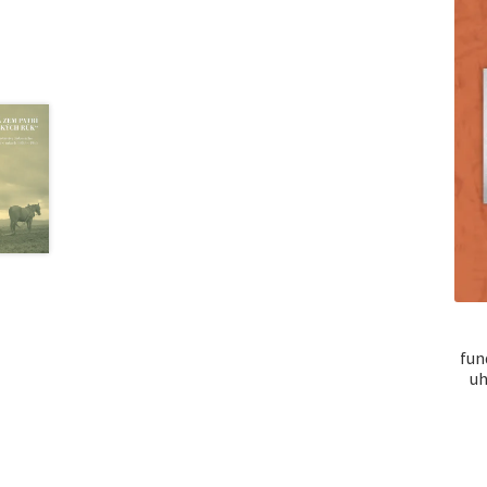
fun
uh