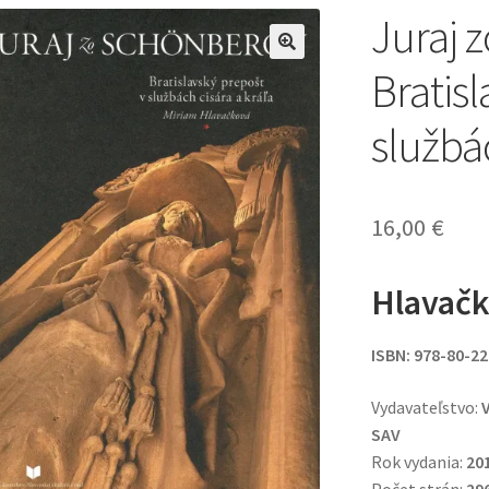
Juraj 
🔍
Bratis
službác
16,00
€
Hlavačk
ISBN: 978-80-2
Vydavateľstvo:
V
SAV
Rok vydania:
20
Počet strán:
29