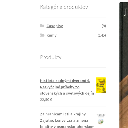
Kategórie produktov
Časopisy
(9)
Knihy
(145)
Produkty
História zadnými dverami 9.
Nezvyčajné príbehy zo
slovenských a svetových dejín
22,90
€
Za hranicami cti a krajiny.
Zajatie, konverzia a zmena
lojality v osmansko-uhorskom