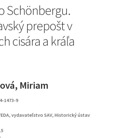
zo Schönbergu.
lavský prepošt v
h cisára a kráľa
ová, Miriam
24-1473-9
EDA, vydavateľstvo SAV, Historický ústav
15
6