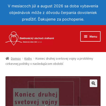
V mesiacoch júl a august 2026 sa doba vybavenia
objednávok môže z dôvodu čerpania dovoleniek
predĺžiť. Ďakujeme za pochopenie.
Preskočiť
Preskočiť
Menu
na
na
navigáciu
obsah
Eshop
Domov
Knihy
Koniec druhej svetovej vojny a problémy
cirkevnej politiky v nasledujúcom období
Reflexie
Môj účet
Obľúbené
🔍
Objednávka