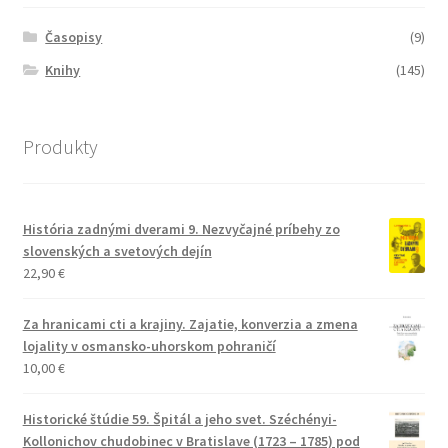
Časopisy
(9)
Knihy
(145)
Produkty
História zadnými dverami 9. Nezvyčajné príbehy zo
slovenských a svetových dejín
22,90
€
Za hranicami cti a krajiny. Zajatie, konverzia a zmena
lojality v osmansko-uhorskom pohraničí
10,00
€
Historické štúdie 59. Špitál a jeho svet. Széchényi-
Kollonichov chudobinec v Bratislave (1723 – 1785) pod