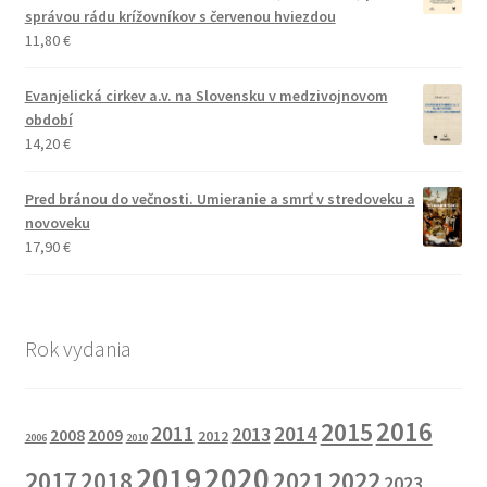
správou rádu krížovníkov s červenou hviezdou
11,80
€
Evanjelická cirkev a.v. na Slovensku v medzivojnovom
období
14,20
€
Pred bránou do večnosti. Umieranie a smrť v stredoveku a
novoveku
17,90
€
Rok vydania
2016
2015
2011
2014
2013
2008
2009
2012
2006
2010
2019
2020
2017
2022
2018
2021
2023