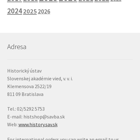
2024
2025
2026
Adresa
Historický ústav
Slovenskej akadémie vied, v. v. i.
Klemensova 2522/19
811 09 Bratislava
Tel.: 02/5292 5753
E-mail: histshop@savba.sk
Web:
www.history.sav.sk
For international orders you can write an email to us.