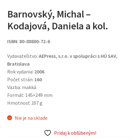
Barnovský, Michal –
Kodajová, Daniela a kol.
ISBN: 80-88880-72-6
Vydavateľstvo:
AEPress, s.r.o. v spolupráci s HÚ SAV,
Bratislava
Rok vydania:
2006
Počet strán:
160
Väzba: makká
Formát: 145×249 mm
Hmotnosť: 207 g
Nie je na sklade
Pridaj k obľúbeným!